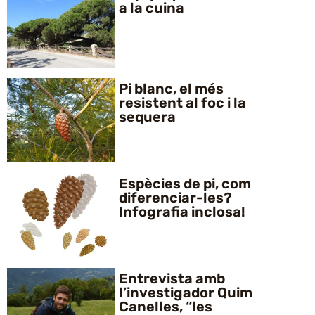
a la cuina
Pi blanc, el més
resistent al foc i la
sequera
Espècies de pi, com
diferenciar-les?
Infografia inclosa!
Entrevista amb
l’investigador Quim
Canelles, “les