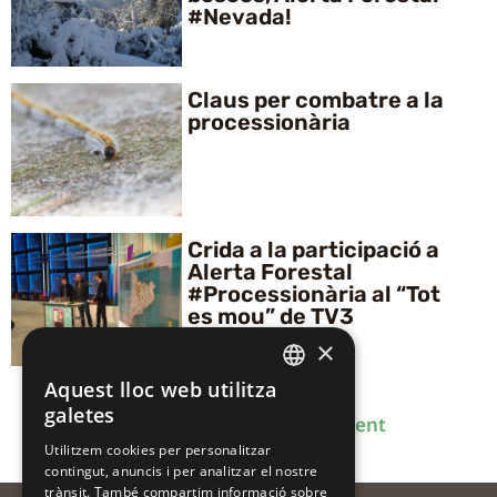
#Nevada!
Claus per combatre a la
processionària
Crida a la participació a
Alerta Forestal
#Processionària al “Tot
es mou” de TV3
×
Aquest lloc web utilitza
CATALAN
galetes
Anterior
1
2
3
4
Següent
CATALAN
Utilitzem cookies per personalitzar
contingut, anuncis i per analitzar el nostre
SPANISH
trànsit. També compartim informació sobre