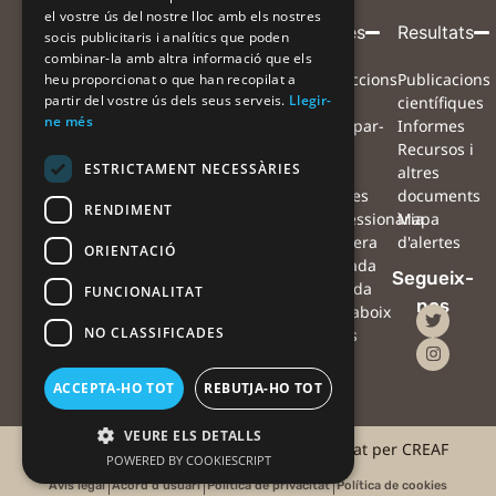
el vostre ús del nostre lloc amb els nostres
Entitat
Amb
Amb
Participa
Projecte
Alertes
Resultats
socis publicitaris i analítics que poden
combinar-la amb altra informació que els
coordinadora
el
la
Què volem
Projecte
Instruccions
Publicacions
heu proporcionat o que han recopilat a
suport
col·laboració
partir del vostre ús dels seus serveis.
Llegir-
aconseguir?
Equip
per
científiques
de
de
ne més
Com ens
Xarxa de
participar-
Informes
pots
col·laboradors
hi
Recursos i
ESTRICTAMENT NECESSÀRIES
ajudar?
Preguntes
Mapa
altres
Què farem
freqüents
d'alertes
documents
RENDIMENT
amb les
Notícies
#Processionària
Mapa
observacions?
Agenda
#Sequera
d'alertes
ORIENTACIÓ
Què podràs
Contacte
#Ventada
Segueix-
fer tu amb les
Oficina
#Nevada
FUNCIONALITAT
nos
teves
de
#Erugaboix
NO CLASSIFICADES
observacions?
premsa
Alertes
amb
drons
ACCEPTA-HO TOT
REBUTJA-HO TOT
VEURE ELS DETALLS
©2025 #AlertaForestal | Projecte coordinat per CREAF
POWERED BY COOKIESCRIPT
Avís legal
Acord d'usuari
Política de privacitat
Política de cookies