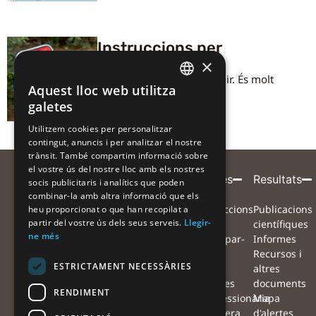
Instruccions per
participar-hi
×
Consulta els passos a seguir. És molt
Aquest lloc web utilitza
senzill!
CATALAN
galetes
CATALAN
Utilitzem cookies per personalitzar
contingut, anuncis i per analitzar el nostre
SPANISH
trànsit. També compartim informació sobre
el vostre ús del nostre lloc amb els nostres
Entitat
Amb
Amb
Participa
Projecte
Alertes
Resultats
socis publicitaris i analítics que poden
combinar-la amb altra informació que els
coordinadora
el
la
Què volem
Projecte
Instruccions
Publicacions
heu proporcionat o que han recopilat a
suport
col·laboració
partir del vostre ús dels seus serveis.
Llegir-
aconseguir?
Equip
per
científiques
de
de
ne més
Com ens
Xarxa de
participar-
Informes
pots
col·laboradors
hi
Recursos i
ESTRICTAMENT NECESSÀRIES
ajudar?
Preguntes
Mapa
altres
Què farem
freqüents
d'alertes
documents
RENDIMENT
amb les
Notícies
#Processionària
Mapa
observacions?
Agenda
#Sequera
d'alertes