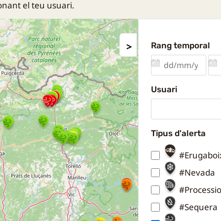
nant el teu usuari.
Rang temporal
Usuari
Tipus d'alerta
#Erugaboi
#Nevada
#Processi
#Sequera