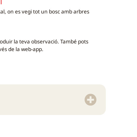
l
al, on es vegi tot un bosc amb arbres
troduir la teva observació. També pots
avés de la web-app.