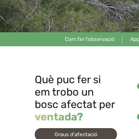
Com fer l'observació
App
Què puc fer si
em trobo un
bosc afectat per
ventada?
Graus d'afectació