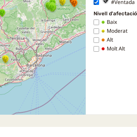
#Ventada
Nivell d'afectació
Baix
Moderat
Alt
Molt Alt