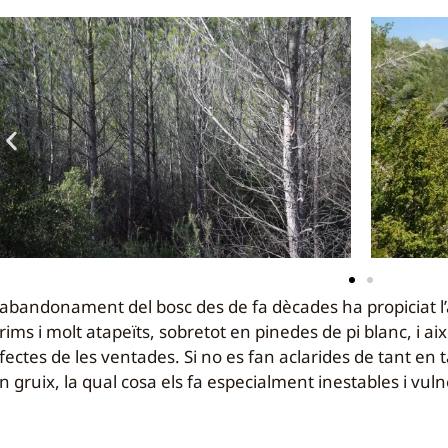
’abandonament del bosc des de fa dècades ha propiciat l’
rims i molt atapeïts, sobretot en pinedes de pi blanc, i a
fectes de les ventades. Si no es fan aclarides de tant en 
n gruix, la qual cosa els fa especialment inestables i vulne