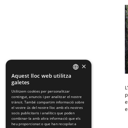
×
Aquest lloc web utilitza
CATALAN
galetes
L
CATALAN
Utilitzem cookies per personalitzar
p
contingut, anuncis i per analitzar el nostre
SPANISH
e
trànsit. També compartim informació sobre
el vostre ús del nostre lloc amb els nostres
e
socis publicitaris i analítics que poden
combinar-la amb altra informació que els
heu proporcionat o que han recopilat a