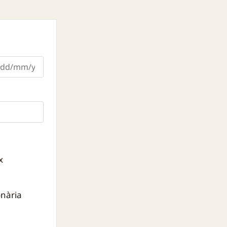
x
onària