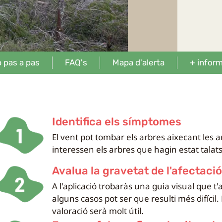
 pas a pas
FAQ's
Mapa d'alerta
+ infor
Identifica els símptomes
El vent pot tombar els arbres aixecant les ar
interessen els arbres que hagin estat talats 
Avalua la gravetat de l'afectació
A l'aplicació trobaràs una guia visual que t'a
alguns casos pot ser que resulti més difícil.
valoració serà molt útil.