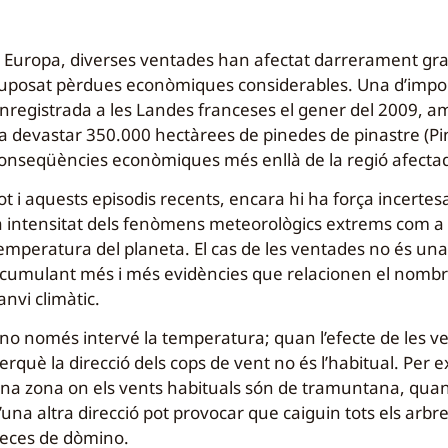
 Europa, diverses ventades han afectat darrerament gra
uposat pèrdues econòmiques considerables. Una d’impor
nregistrada a les Landes franceses el gener del 2009, 
a devastar 350.000 hectàrees de pinedes de pinastre (Pin
onseqüències econòmiques més enllà de la regió afecta
ot i aquests episodis recents, encara hi ha força incerte
a intensitat dels fenòmens meteorològics extrems com 
emperatura del planeta. El cas de les ventades no és un
cumulant més i més evidències que relacionen el nombre i
anvi climàtic.
 no només intervé la temperatura; quan l’efecte de les 
erquè la direcció dels cops de vent no és l’habitual. Per 
na zona on els vents habituals són de tramuntana, quan 
’una altra direcció pot provocar que caiguin tots els arbr
eces de dòmino.