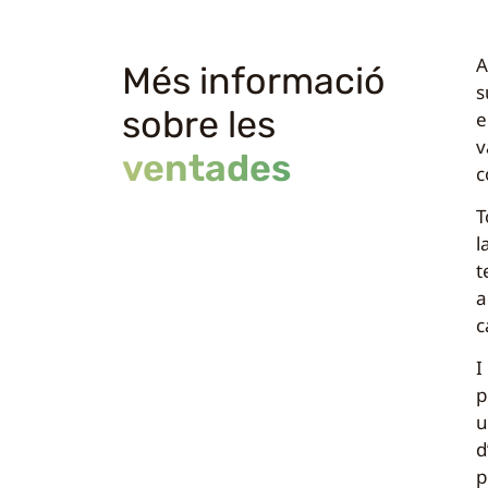
A
Més informació
s
sobre les
e
v
ventades
c
T
l
t
a
c
I
p
u
d
p