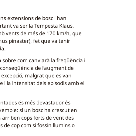
ns extensions de bosc i han
tant va ser la Tempesta Klaus,
amb vents de més de 170 km/h, que
us pinaster), fet que va tenir
da.
sa sobre com canviarà la freqüència i
a conseqüència de l’augment de
a excepció, malgrat que es van
 la intensitat dels episodis amb el
ventades és més devastador és
exemple: si un bosc ha crescut en
arriben cops forts de vent des
es de cop com si fossin llumins o