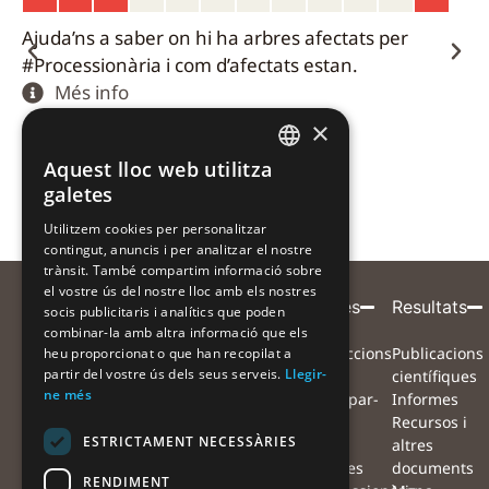
Molt Alt
Ajuda’ns a saber on hi ha arbres afectats per
#Processionària i com d’afectats estan.
Més info
×
Aquest lloc web utilitza
CATALAN
galetes
CATALAN
Utilitzem cookies per personalitzar
contingut, anuncis i per analitzar el nostre
SPANISH
trànsit. També compartim informació sobre
el vostre ús del nostre lloc amb els nostres
Entitat
Amb
Amb
Participa
Projecte
Alertes
Resultats
socis publicitaris i analítics que poden
combinar-la amb altra informació que els
coordinadora
el
la
Què volem
Projecte
Instruccions
Publicacions
heu proporcionat o que han recopilat a
suport
col·laboració
partir del vostre ús dels seus serveis.
Llegir-
aconseguir?
Equip
per
científiques
de
de
ne més
Com ens
Xarxa de
participar-
Informes
pots
col·laboradors
hi
Recursos i
ESTRICTAMENT NECESSÀRIES
ajudar?
Preguntes
Mapa
altres
Què farem
freqüents
d'alertes
documents
RENDIMENT