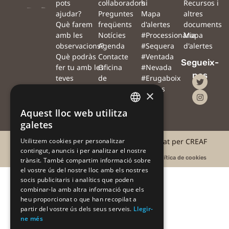
pots
col·laboradors
hi
Recursos i
ajudar?
Preguntes
Mapa
altres
Què farem
freqüents
d'alertes
documents
amb les
Notícies
#Processionària
Mapa
observacions?
Agenda
#Sequera
d'alertes
Què podràs
Contacte
#Ventada
Segueix-
fer tu amb les
Oficina
#Nevada
nos
teves
de
#Erugaboix
observacions?
premsa
Alertes
×
amb
drons
Aquest lloc web utilitza
CATALAN
galetes
CATALAN
©2025 #AlertaForestal | Projecte coordinat per CREAF
Utilitzem cookies per personalitzar
contingut, anuncis i per analitzar el nostre
SPANISH
Avís legal
Acord d'usuari
Política de privacitat
Política de cookies
trànsit. També compartim informació sobre
el vostre ús del nostre lloc amb els nostres
socis publicitaris i analítics que poden
combinar-la amb altra informació que els
heu proporcionat o que han recopilat a
partir del vostre ús dels seus serveis.
Llegir-
ne més