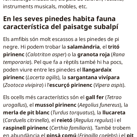
instruments musicals, mobles, etc.
En les seves pinedes habita fauna
característica del paisatge subalpí
Els amfibis són molt escassos a les pinedes de pi
negre. Hi podem trobar la
salamàndria
, el
tritó
pirinenc
(
Calotriton asper
) o la
granota roja
(
Rana
temporaria
). Pel que fa a rèptils també hi ha pocs,
poden viure entre les pinedes el
llangardaix
pirinenc
(
Lacerta agilis
), la
sargantana vivípara
(
Zootoca vivipira
) i l’
escurçó pirinenc
(
Vipera aspis
).
Els ocells més característics són el
gall fer
(
Tetrao
urogallus
), el
mussol pirinenc
(
Aegolius funereus
), la
merla de pit blanc
(
Turdus torquatus
), la
llucareta
(
Carduelis citrinella
), el
reietó
(
Regulus regulus
) i el
raspinell pirinenc
(
Certhia familiaris
). També trobem
en abundància el
pinsà comú
(
Fringilla coelebs
) i el
pit