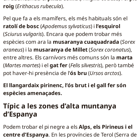
roig
(
Erithacus rubecula
).
Pel que fa a els mamífers, els més habituals són el
ratolí de bosc
(
Apodemus sylvaticus
) i
l’esquirol
(
Sciurus vulgaris
). Encara que podem trobar més
espècies com ara la
musaranya cuaquadrada
(
Sorex
araneus
) i la
musaranya de Millet
(
Sorex coronatus
),
entre altres. Els carnívors més comuns són la
marta
(
Martes martes
) i el
gat fer
(
Felis silvestris
), però també
pot haver-hi presència de l’
ós bru
(
Ursos arctos
).
El llangardaix pirinenc, l’ós brut i el gall fer són
espècies amenaçades.
Típic a les zones d’alta muntanya
d’Espanya
Podem trobar el pi negre a els
Alps, els Pirineus i el
centre d’Espanya
. En les províncies de Terol (Serra de