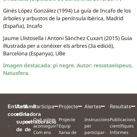
Ginés López González (1994) La guía de Incafo de los
árboles y arbustos de la península ibèrica, Madrid
(España), Incafo
Jaume Llistosella i Antoni Sànchez Cuxart (2015) Guia
il·lustrada per a conèixer els arbres (3a edició),
Barcelona (Espanya), UBe
Imagen destacada: pi negre. Autor: ressotaelspeus,
Natusfera.
Entitat
Amb
Amb
Participa
Projecte
Alertes
Resultats
coordinadora
el
la
Què volem
Projecte
Instruccions
Publicacions
suport
col·laboració
aconseguir?
Equip
per
científiques
de
de
Com ens
Xarxa de
participar-
Informes