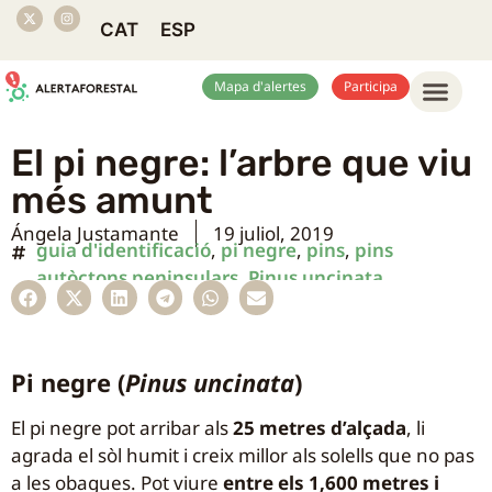
CAT
ESP
Mapa d'alertes
Participa
El pi negre: l’arbre que viu
més amunt
Ángela Justamante
19 juliol, 2019
guia d'identificació
,
pi negre
,
pins
,
pins
autòctons peninsulars
,
Pinus uncinata
Pi negre (
Pinus uncinata
)
El pi negre pot arribar als
25 metres d’alçada
, li
agrada el sòl humit i creix millor als solells que no pas
a les obagues. Pot viure
entre els 1,600 metres i