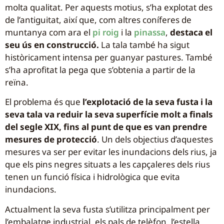
molta qualitat. Per aquests motius, s’ha explotat des
de l’antiguitat, així que, com altres coníferes de
muntanya com ara el
pi roig
i la
pinassa
,
destaca el
seu ús en construcció.
La tala també ha sigut
històricament intensa per guanyar pastures. També
s’ha aprofitat la pega que s’obtenia a partir de la
reïna.
El problema és que
l’explotació de la seva fusta i la
seva tala va reduir la seva superfície molt a finals
del segle XIX, fins al punt de que es van prendre
mesures de protecció
. Un dels objectius d’aquestes
mesures va ser per evitar les inundacions dels rius, ja
que els pins negres situats a les capçaleres dels rius
tenen un funció física i hidrològica que evita
inundacions.
Actualment la seva fusta s’utilitza principalment per
l’embalatge industrial, els pals de telèfon, l’estella,