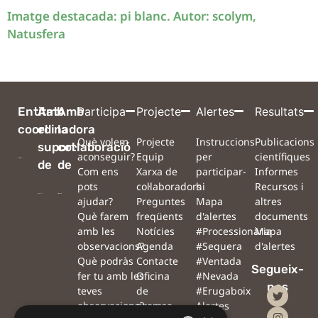
Imatge destacada: pi blanc. Autor: scolym,
Natusfera
Entitat
Amb
Amb
Participa
Projecte
Alertes
Resultats
coordinadora
el
la
Què volem
Projecte
Instruccions
Publicacions
suport
col·laboració
aconseguir?
Equip
per
científiques
de
de
Com ens
Xarxa de
participar-
Informes
pots
col·laboradors
hi
Recursos i
ajudar?
Preguntes
Mapa
altres
Què farem
freqüents
d'alertes
documents
amb les
Notícies
#Processionària
Mapa
observacions?
Agenda
#Sequera
d'alertes
Què podràs
Contacte
#Ventada
Segueix-
fer tu amb les
Oficina
#Nevada
nos
teves
de
#Erugaboix
observacions?
premsa
Alertes