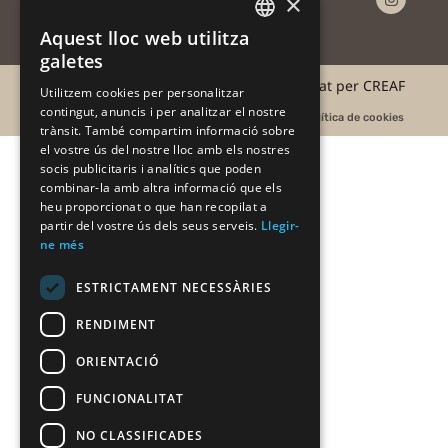
×
amb
drons
Aquest lloc web utilitza
CATALAN
galetes
CATALAN
©2025 #AlertaForestal | Projecte coordinat per CREAF
Utilitzem cookies per personalitzar
contingut, anuncis i per analitzar el nostre
SPANISH
Avís legal
Acord d'usuari
Política de privacitat
Política de cookies
trànsit. També compartim informació sobre
el vostre ús del nostre lloc amb els nostres
socis publicitaris i analítics que poden
combinar-la amb altra informació que els
heu proporcionat o que han recopilat a
partir del vostre ús dels seus serveis.
Llegir-
ne més
ESTRICTAMENT NECESSÀRIES
RENDIMENT
ORIENTACIÓ
FUNCIONALITAT
NO CLASSIFICADES