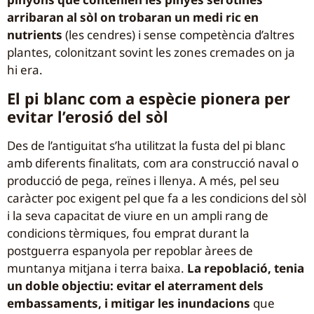
arribaran al sòl on trobaran un medi ric en
nutrients
(les cendres) i sense competència d’altres
plantes, colonitzant sovint les zones cremades on ja
hi era.
El pi blanc com a espècie pionera per
evitar l’erosió del sòl
Des de l’antiguitat s’ha utilitzat la fusta del pi blanc
amb diferents finalitats, com ara construcció naval o
producció de pega, reïnes i llenya. A més, pel seu
caràcter poc exigent pel que fa a les condicions del sòl
i la seva capacitat de viure en un ampli rang de
condicions tèrmiques, fou emprat durant la
postguerra espanyola per repoblar àrees de
muntanya mitjana i terra baixa.
La repoblació, tenia
un doble objectiu: evitar el aterrament dels
embassaments, i mitigar les inundacions
que