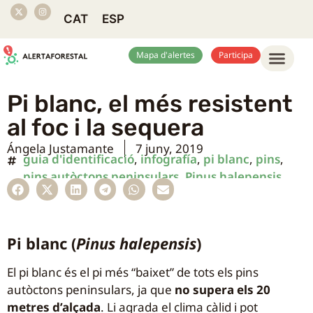
CAT
ESP
Mapa d'alertes
Participa
Pi blanc, el més resistent
al foc i la sequera
Ángela Justamante
7 juny, 2019
guia d'identificació
,
infografía
,
pi blanc
,
pins
,
pins autòctons peninsulars
,
Pinus halepensis
Pi blanc (
Pinus halepensis
)
El pi blanc és el pi més “baixet” de tots els pins
autòctons peninsulars, ja que
no supera els 20
metres d’alçada
. Li agrada el clima càlid i pot