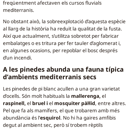
freqüentment afectaven els cursos fluvials
mediterranis.
No obstant això, la sobreexplotació d’aquesta espècie
al llarg de la història ha reduït la qualitat de la fusta.
Així que actualment, s’utilitza sobretot per fabricar
embalatges o es tritura per fer tauler d’aglomerat i,
en algunes ocasions, per repoblar el bosc després
d’un incendi.
A les pinedes abunda una fauna típica
d’ambients mediterranis secs
Les pinedes de pi blanc acullen a una gran varietat
d’ocells. Són molt habituals la
mallerenga,
el
raspinell,
el
bruel i
el
mosquiter pàl·lid
, entre altres.
Pel que fa als mamífers, el que trobarem amb més
abundància és l’
esquirol
. No hi ha gaires amfibis
degut al ambient sec, però sí trobem rèptils