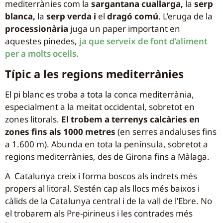
mediterrànies com la
sargantana cuallarga,
la
serp
blanca,
la
serp verda i
el
dragó comú
. L’eruga de la
processionària
juga un paper important en
aquestes pinedes,
ja que serveix de font d’aliment
per a molts ocells.
Típic a les regions mediterrànies
El pi blanc es troba a tota la conca mediterrània,
especialment a la meitat occidental, sobretot en
zones litorals.
El trobem a terrenys calcàries en
zones fins als 1000 metres
(en serres andaluses fins
a 1.600 m). Abunda en tota la península, sobretot a
regions mediterrànies, des de Girona fins a Màlaga.
A Catalunya creix i forma boscos als indrets més
propers al litoral. S’estén cap als llocs més baixos i
càlids de la Catalunya central i de la vall de l’Ebre. No
el trobarem als Pre-pirineus i les contrades més