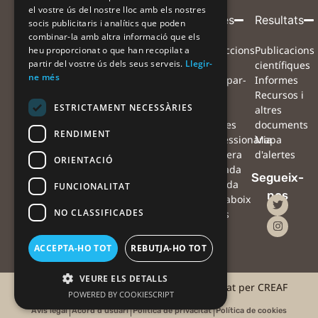
el vostre ús del nostre lloc amb els nostres
Entitat
Amb
Amb
Participa
Projecte
Alertes
Resultats
socis publicitaris i analítics que poden
combinar-la amb altra informació que els
coordinadora
el
la
Què volem
Projecte
Instruccions
Publicacions
heu proporcionat o que han recopilat a
suport
col·laboració
partir del vostre ús dels seus serveis.
Llegir-
aconseguir?
Equip
per
científiques
de
de
ne més
Com ens
Xarxa de
participar-
Informes
pots
col·laboradors
hi
Recursos i
ESTRICTAMENT NECESSÀRIES
ajudar?
Preguntes
Mapa
altres
Què farem
freqüents
d'alertes
documents
RENDIMENT
amb les
Notícies
#Processionària
Mapa
observacions?
Agenda
#Sequera
d'alertes
ORIENTACIÓ
Què podràs
Contacte
#Ventada
Segueix-
fer tu amb les
Oficina
#Nevada
FUNCIONALITAT
nos
teves
de
#Erugaboix
NO CLASSIFICADES
observacions?
premsa
Alertes
amb
drons
ACCEPTA-HO TOT
REBUTJA-HO TOT
VEURE ELS DETALLS
©2025 #AlertaForestal | Projecte coordinat per CREAF
POWERED BY COOKIESCRIPT
Avís legal
Acord d'usuari
Política de privacitat
Política de cookies