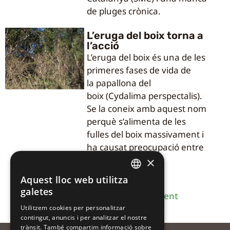
de pluges crònica.
L’eruga del boix torna a
l’acció
L’eruga del boix és una de les
primeres fases de vida de
la papallona del
boix (Cydalima perspectalis).
Se la coneix amb aquest nom
perquè s’alimenta de les
fulles del boix massivament i
ha causat preocupació entre
la societat.
×
Aquest lloc web utilitza
CATALAN
galetes
Anterior
1
2
3
4
Següent
CATALAN
Utilitzem cookies per personalitzar
contingut, anuncis i per analitzar el nostre
SPANISH
trànsit. També compartim informació sobre