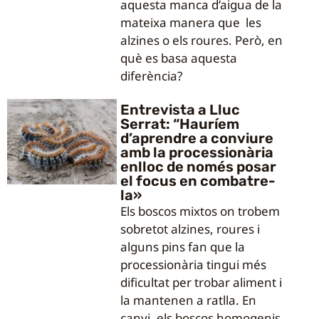
aquesta manca d’aigua de la
mateixa manera que les
alzines o els roures. Però, en
què es basa aquesta
diferència?
Entrevista a Lluc
Serrat: “Hauríem
d’aprendre a conviure
amb la processionària
enlloc de només posar
el focus en combatre-
la»
Els boscos mixtos on trobem
sobretot alzines, roures i
alguns pins fan que la
processionària tingui més
dificultat per trobar aliment i
la mantenen a ratlla. En
canvi, els boscos homogenis