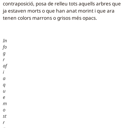
contraposició, posa de relleu tots aquells arbres que
ja estaven morts o que han anat morint i que ara
tenen colors marrons o grisos més opacs.
In
fo
g
r
af
i
a
q
u
e
m
o
st
r