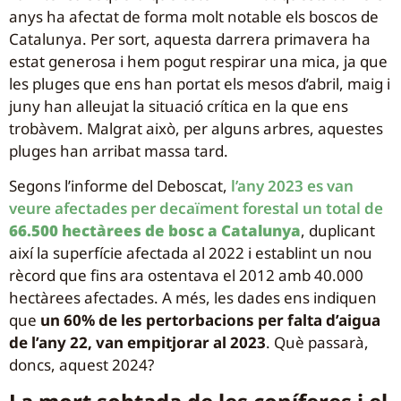
anys ha afectat de forma molt notable els boscos de
Catalunya. Per sort, aquesta darrera primavera ha
estat generosa i hem pogut respirar una mica, ja que
les pluges que ens han portat els mesos d’abril, maig i
juny han alleujat la situació crítica en la que ens
trobàvem. Malgrat això, per alguns arbres, aquestes
pluges han arribat massa tard.
Segons l’informe del Deboscat,
l’any 2023 es van
veure afectades per decaïment forestal un total de
66.500 hectàrees de bosc a Catalunya
, duplicant
així la superfície afectada al 2022 i establint un nou
rècord que fins ara ostentava el 2012 amb 40.000
hectàrees afectades. A més, les dades ens indiquen
que
un 60% de les pertorbacions per falta d’aigua
de l’any 22, van empitjorar al 2023
. Què passarà,
doncs, aquest 2024?