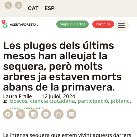
CAT
ESP
Mapa d'alertes
Participa
Les pluges dels últims
mesos han alleujat la
sequera, però molts
arbres ja estaven morts
abans de la primavera.
Laura Fraile
12 juliol, 2024
boscos
,
ciència ciutadana
,
participació
,
piblanc
,
pins
,
sequera
La intensa sequera que estem vivint aquests darrers