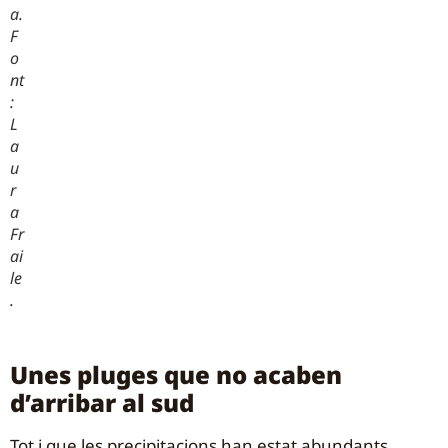
a.
F
o
nt
:
L
a
u
r
a
Fr
ai
le
.
Unes pluges que no acaben
d’arribar al sud
Tot i que les precipitacions han estat abundants