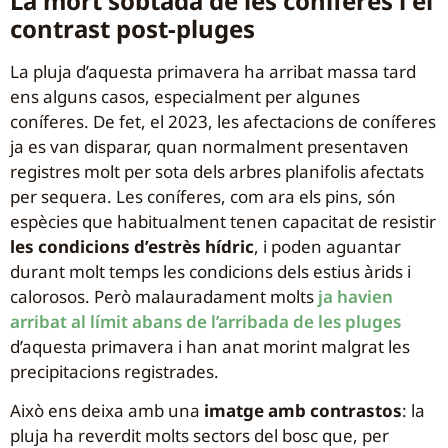
La mort sobtada de les coníferes i el
contrast post-pluges
La pluja d’aquesta primavera ha arribat massa tard
ens alguns casos, especialment per algunes
coníferes. De fet, el 2023, les afectacions de coníferes
ja es van disparar, quan normalment presentaven
registres molt per sota dels arbres planifolis afectats
per sequera. Les coníferes, com ara els pins, són
espècies que habitualment tenen capacitat de resistir
les condicions d’estrès hídric
, i poden aguantar
durant molt temps les condicions dels estius àrids i
calorosos. Però malauradament molts
ja havien
arribat al límit abans de l’arribada de les pluges
d’aquesta primavera i han anat morint malgrat les
precipitacions registrades.
Això ens deixa amb una
imatge amb contrastos
: la
pluja ha reverdit molts sectors del bosc que, per