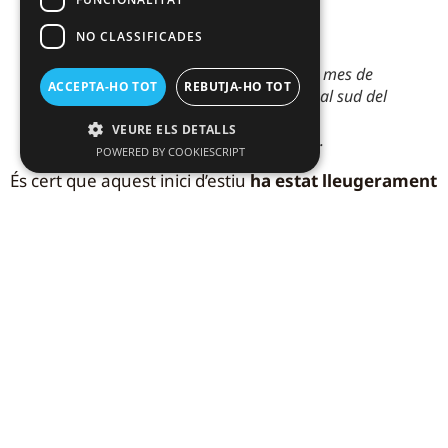
NO CLASSIFICADES
Mapa de l’anomalia de precipitació del mes de
ACCEPTA-HO TOT
REBUTJA-HO TOT
juny on s’observen les pluges tardanes al sud del
territori.
VEURE ELS DETALLS
Font: Servei Meteorològic de Catalunya
.
POWERED BY COOKIESCRIPT
És cert que aquest inici d’estiu
ha estat lleugerament
més plujós al sud
. No obstant, són pluges que
arriben tard i escasses i caldrà anar veient com
reacciona la vegetació. Cal destacar que en aquest
sector del territori s’està començant a observar
decaïment en pins blancs (sobretot defoliació),
una de les espècies de pi més resistents a la
sequera fins ara
.