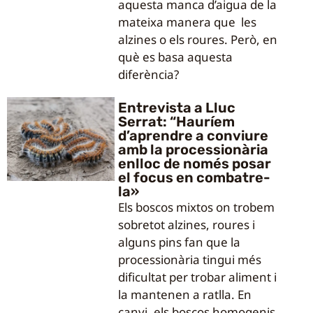
aquesta manca d’aigua de la
mateixa manera que les
alzines o els roures. Però, en
què es basa aquesta
diferència?
Entrevista a Lluc
Serrat: “Hauríem
d’aprendre a conviure
amb la processionària
enlloc de només posar
el focus en combatre-
la»
Els boscos mixtos on trobem
sobretot alzines, roures i
alguns pins fan que la
processionària tingui més
dificultat per trobar aliment i
la mantenen a ratlla. En
canvi, els boscos homogenis