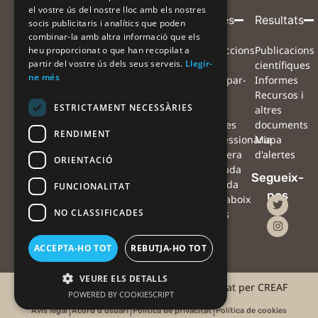
el vostre ús del nostre lloc amb els nostres
Entitat
Amb
Amb
Participa
Projecte
Alertes
Resultats
socis publicitaris i analítics que poden
combinar-la amb altra informació que els
coordinadora
el
la
Què volem
Projecte
Instruccions
Publicacions
heu proporcionat o que han recopilat a
suport
col·laboració
partir del vostre ús dels seus serveis.
Llegir-
aconseguir?
Equip
per
científiques
de
de
ne més
Com ens
Xarxa de
participar-
Informes
pots
col·laboradors
hi
Recursos i
ESTRICTAMENT NECESSÀRIES
ajudar?
Preguntes
Mapa
altres
Què farem
freqüents
d'alertes
documents
RENDIMENT
amb les
Notícies
#Processionària
Mapa
observacions?
Agenda
#Sequera
d'alertes
ORIENTACIÓ
Què podràs
Contacte
#Ventada
Segueix-
fer tu amb les
Oficina
#Nevada
FUNCIONALITAT
nos
teves
de
#Erugaboix
NO CLASSIFICADES
observacions?
premsa
Alertes
amb
drons
ACCEPTA-HO TOT
REBUTJA-HO TOT
VEURE ELS DETALLS
©2025 #AlertaForestal | Projecte coordinat per CREAF
POWERED BY COOKIESCRIPT
Avís legal
Acord d'usuari
Política de privacitat
Política de cookies