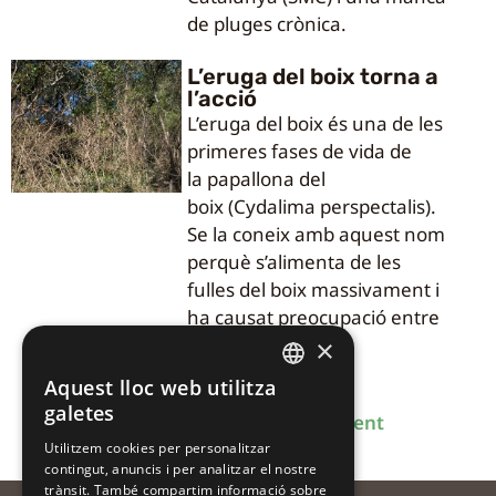
de pluges crònica.
L’eruga del boix torna a
l’acció
L’eruga del boix és una de les
primeres fases de vida de
la papallona del
boix (Cydalima perspectalis).
Se la coneix amb aquest nom
perquè s’alimenta de les
fulles del boix massivament i
ha causat preocupació entre
la societat.
×
Aquest lloc web utilitza
CATALAN
galetes
Anterior
1
2
3
4
Següent
CATALAN
Utilitzem cookies per personalitzar
contingut, anuncis i per analitzar el nostre
SPANISH
trànsit. També compartim informació sobre