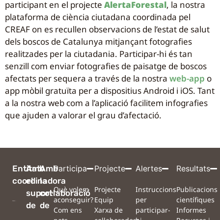
participant en el projecte
AlertaForestal
, la nostra
plataforma de ciència ciutadana coordinada pel
CREAF on es recullen observacions de l’estat de salut
dels boscos de Catalunya mitjançant fotografies
realitzades per la ciutadania. Participar-hi és tan
senzill com enviar fotografies de paisatge de boscos
afectats per sequera a través de la nostra
web-app
o
app mòbil gratuïta per a dispositius Android i iOS. Tant
a la nostra web com a l’aplicació facilitem infografies
que ajuden a valorar el grau d’afectació.
Entitat
Amb
Amb
Participa
Projecte
Alertes
Resultats
coordinadora
el
la
Què volem
Projecte
Instruccions
Publicacions
suport
col·laboració
aconseguir?
Equip
per
científiques
de
de
Com ens
Xarxa de
participar-
Informes