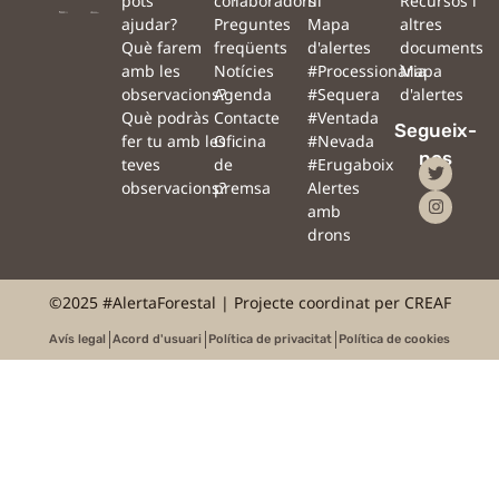
pots
col·laboradors
hi
Recursos i
ajudar?
Preguntes
Mapa
altres
Què farem
freqüents
d'alertes
documents
amb les
Notícies
#Processionària
Mapa
observacions?
Agenda
#Sequera
d'alertes
Què podràs
Contacte
#Ventada
Segueix-
fer tu amb les
Oficina
#Nevada
nos
teves
de
#Erugaboix
observacions?
premsa
Alertes
amb
drons
©2025 #AlertaForestal | Projecte coordinat per CREAF
Avís legal
Acord d'usuari
Política de privacitat
Política de cookies