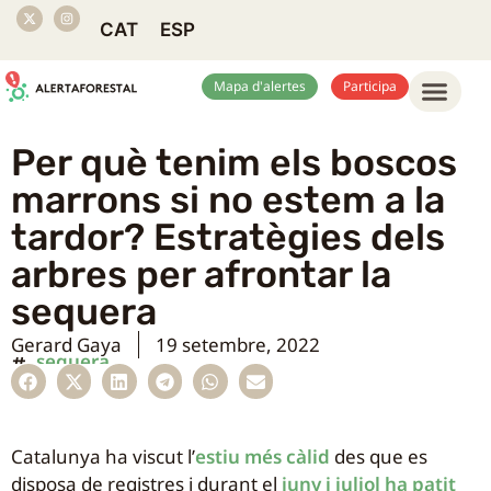
CAT
ESP
Mapa d'alertes
Participa
Per què tenim els boscos
marrons si no estem a la
tardor? Estratègies dels
arbres per afrontar la
sequera
Gerard Gaya
19 setembre, 2022
sequera
Catalunya ha viscut l’
estiu més càlid
des que es
disposa de registres i durant el
juny i juliol ha patit