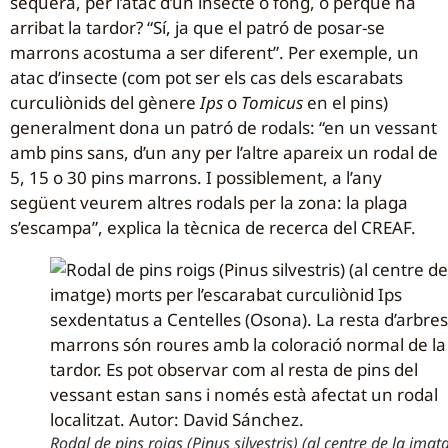
sequera, per l’atac d’un insecte o fong, o perquè ha
arribat la tardor? “Sí, ja que el patró de posar-se
marrons acostuma a ser diferent”. Per exemple, un
atac d’insecte (com pot ser els cas dels escarabats
curculiònids del gènere
Ips
o
Tomicus
en el pins)
generalment dona un patró de rodals: “en un vessant
amb pins sans, d’un any per l’altre apareix un rodal de
5, 15 o 30 pins marrons. I possiblement, a l’any
següent veurem altres rodals per la zona: la plaga
s’escampa”, explica la tècnica de recerca del CREAF.
Rodal de pins roigs (Pinus silvestris) (al centre de la imat