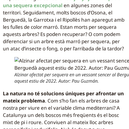
una sequera excepcional
en algunes zones del
territori. Seguidament, molts boscos d’Osona, el
Berguedà, la Garrotxa i el Ripollès han aparegut amb
les fulles de color marró. Estan morts per sequera
aquests arbres? Es poden recuperar? O com podem
diferenciar si un arbre està marró per sequera, per
un atac d’insecte o fong, o per l’arribada de la tardor?
Alzinar afectat per sequera en un vessant sencer al Berg
aquest estiu de 2022. Autor: Pau Guzmán.
La natura no té solucions úniques per afrontar un
mateix problema
. Com s’ho fan els arbres de casa
nostra per viure en el variable clima mediterrani? A
Catalunya un dels boscos més freqüents és el bosc
mixt de pi i roure. Conviuen al mateix lloc arbres