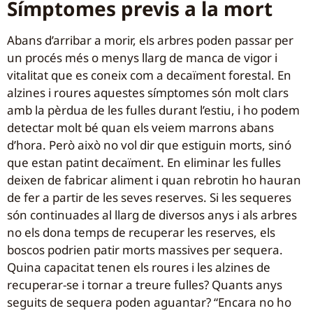
Símptomes previs a la mort
Abans d’arribar a morir, els arbres poden passar per
un procés més o menys llarg de manca de vigor i
vitalitat que es coneix com a decaïment forestal. En
alzines i roures aquestes símptomes són molt clars
amb la pèrdua de les fulles durant l’estiu, i ho podem
detectar molt bé quan els veiem marrons abans
d’hora. Però això no vol dir que estiguin morts, sinó
que estan patint decaïment. En eliminar les fulles
deixen de fabricar aliment i quan rebrotin ho hauran
de fer a partir de les seves reserves. Si les sequeres
són continuades al llarg de diversos anys i als arbres
no els dona temps de recuperar les reserves, els
boscos podrien patir morts massives per sequera.
Quina capacitat tenen els roures i les alzines de
recuperar-se i tornar a treure fulles? Quants anys
seguits de sequera poden aguantar? “Encara no ho