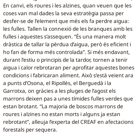
En canvi, els roures i les alzines, quan veuen que les
coses van mal dades la seva estratègia passa per
desfer-se de l’element que més els fa perdre aigua:
les fulles. Tallen la connexió de les branques amb les
fulles i aquestes s’assequen. “És una manera molt
dràstica de tallar la pèrdua d’aigua, però és eficient i
ho fan de forma més controlada”. Si més endavant,
durant l’estiu o principis de la tardor, tornen a tenir
aigua i calor rebrotaran per aprofitar aquestes bones
condicions i fabricaran aliment. Això s’està veient ara
a punts d’Osona, el Ripollès, el Berguedà i la
Garrotxa, on gràcies a les pluges de l’agost els
marrons deixen pas a unes tímides fulles verdes que
estan brotant. “La majoria de boscos marrons de
roures i alzines no estan morts i alguns ja estan
rebrotant”, alleuja l’experta del CREAF en afectacions
forestals per sequera.