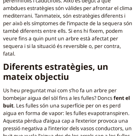
perennifolis i caducifolis. Això és degut a que
ambdues estratègies són vàlides per afrontar el clima
mediterrani. Tanmateix, són estratègies diferents i
per això els símptomes de l’impacte de la sequera són
també diferents entre ells. Si ens hi fixem, podem
veure fins a quin punt un arbre està afectat per
sequera i si la situació és reversible o, per contra,
fatal.
Diferents estratègies, un
mateix objectiu
Us heu preguntat mai com s’ho fa un arbre per
bombejar aigua del sòl fins a les fulles? Doncs
fent el
buit
. Les fulles són una superfície per on es perd
aigua en forma de vapor: les fulles evapotranspiren.
Aquesta pèrdua d’aigua cap a l’exterior provoca una
pressió negativa a l’interior dels vasos conductors, un
buit que xucla l’aigua des de les arrels cap a les fulles,