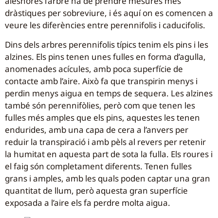
aleshores l’arbre ha de prendre mesures més
dràstiques per sobreviure, i és aquí on es comencen a
veure les diferències entre perennifolis i caducifolis.
Dins dels arbres perennifolis típics tenim els pins i les
alzines. Els pins tenen unes fulles en forma d’agulla,
anomenades acícules, amb poca superfície de
contacte amb l’aire. Això fa que transpirin menys i
perdin menys aigua en temps de sequera. Les alzines
també són perennifòlies, però com que tenen les
fulles més amples que els pins, aquestes les tenen
endurides, amb una capa de cera a l’anvers per
reduir la transpiració i amb pèls al revers per retenir
la humitat en aquesta part de sota la fulla. Els roures i
el faig són completament diferents. Tenen fulles
grans i amples, amb les quals poden captar una gran
quantitat de llum, però aquesta gran superfície
exposada a l’aire els fa perdre molta aigua.