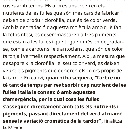
coses amb temps. Els arbres absorbeixen els
nutrients de les fulles que són més cars de fabricar i
deixen de produir clorofil·la, que és de color verda.
Amb la degradació d’aquesta molècula amb què fan
la fotosíntesi, es desemmascaren altres pigments
que estan a les fulles i que triguen més en degradar-
se, com els carotens i els antocians, que són de color
taronja i vermells respectivament. Així, a mesura que
desapareix la clorofil·la i el seu color verd, es deixen
veure els pigments que generen els colors propis de
la tardor. En canvi,
quan hi ha sequera, “l’arbre no
té tant de temps per reabsorbir cap nutrient de les
fulles i talla la connexió amb aquestes
d’emergència, per la qual cosa les fulles
s’assequen directament amb tots els nutrients i
pigments, passant directament del verd al marró
sense la variació cromàtica de la tardor”,
finalitza
la Mireia.