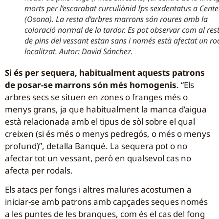
morts per l’escarabat curculiònid Ips sexdentatus a Cente
(Osona). La resta d’arbres marrons són roures amb la
coloració normal de la tardor. Es pot observar com al res
de pins del vessant estan sans i només està afectat un ro
localitzat. Autor: David Sánchez.
Si és per sequera, habitualment aquests patrons
de posar-se marrons són més homogenis
. “Els
arbres secs se situen en zones o franges més o
menys grans, ja que habitualment la manca d’aigua
està relacionada amb el tipus de sòl sobre el qual
creixen (si és més o menys pedregós, o més o menys
profund)”, detalla Banqué. La sequera pot o no
afectar tot un vessant, però en qualsevol cas no
afecta per rodals.
Els atacs per fongs i altres malures acostumen a
iniciar-se amb patrons amb capçades seques només
a les puntes de les branques, com és el cas del fong