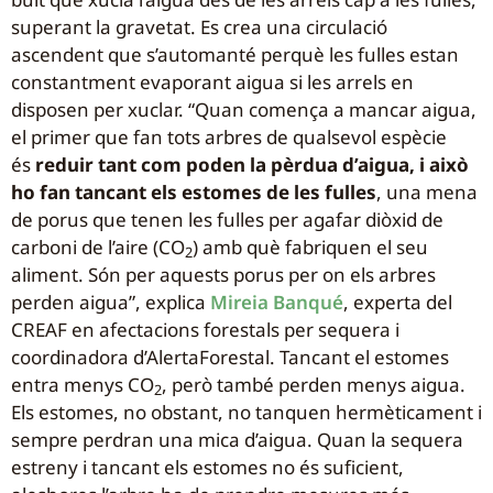
superant la gravetat. Es crea una circulació
ascendent que s’automanté perquè les fulles estan
constantment evaporant aigua si les arrels en
disposen per xuclar. “Quan comença a mancar aigua,
el primer que fan tots arbres de qualsevol espècie
és
reduir tant com poden la pèrdua d’aigua, i això
ho fan tancant els estomes de les fulles
, una mena
de porus que tenen les fulles per agafar diòxid de
carboni de l’aire (CO
) amb què fabriquen el seu
2
aliment. Són per aquests porus per on els arbres
perden aigua”, explica
Mireia Banqué
, experta del
CREAF en afectacions forestals per sequera i
coordinadora d’AlertaForestal. Tancant el estomes
entra menys CO
, però també perden menys aigua.
2
Els estomes, no obstant, no tanquen hermèticament i
sempre perdran una mica d’aigua. Quan la sequera
estreny i tancant els estomes no és suficient,