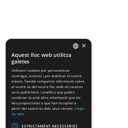
×
Aquest lloc web utilitza
CATALAN
galetes
CATALAN
Utilitzem cookies per personalitzar
contingut, anuncis i per analitzar el nostre
SPANISH
trànsit. També compartim informació sobre
el vostre ús del nostre lloc amb els nostres
socis publicitaris i analítics que poden
combinar-la amb altra informació que els
heu proporcionat o que han recopilat a
partir del vostre ús dels seus serveis.
Llegir-
ne més
ESTRICTAMENT NECESSÀRIES