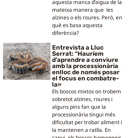
aquesta manca d’aigua de la
mateixa manera que les
alzines o els roures. Però, en
què es basa aquesta
diferència?
Entrevista a Lluc
Serrat: “Hauríem
d’aprendre a conviure
amb la processionària
enlloc de només posar
el focus en combatre-
la»
Els boscos mixtos on trobem
sobretot alzines, roures i
alguns pins fan que la
processionària tingui més
dificultat per trobar aliment i
la mantenen a ratlla. En
canvi, els boscos homogenis