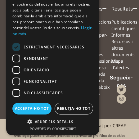
el vostre ús del nostre lloc amb els nostres
Entitat
Amb
Amb
Participa
Projecte
Alertes
Resultats
socis publicitaris i analítics que poden
combinar-la amb altra informació que els
coordinadora
el
la
Què volem
Projecte
Instruccions
Publicacions
heu proporcionat o que han recopilat a
suport
col·laboració
partir del vostre ús dels seus serveis.
Llegir-
aconseguir?
Equip
per
científiques
de
de
ne més
Com ens
Xarxa de
participar-
Informes
pots
col·laboradors
hi
Recursos i
ESTRICTAMENT NECESSÀRIES
ajudar?
Preguntes
Mapa
altres
Què farem
freqüents
d'alertes
documents
RENDIMENT
amb les
Notícies
#Processionària
Mapa
observacions?
Agenda
#Sequera
d'alertes
ORIENTACIÓ
Què podràs
Contacte
#Ventada
Segueix-
fer tu amb les
Oficina
#Nevada
FUNCIONALITAT
nos
teves
de
#Erugaboix
NO CLASSIFICADES
observacions?
premsa
Alertes
amb
drons
ACCEPTA-HO TOT
REBUTJA-HO TOT
VEURE ELS DETALLS
©2025 #AlertaForestal | Projecte coordinat per CREAF
POWERED BY COOKIESCRIPT
Avís legal
Acord d'usuari
Política de privacitat
Política de cookies