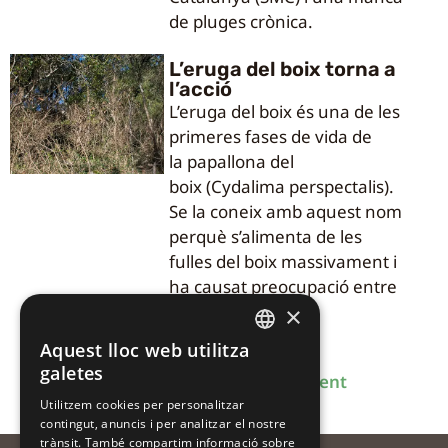
de pluges crònica.
L’eruga del boix torna a
l’acció
L’eruga del boix és una de les
primeres fases de vida de
la papallona del
boix (Cydalima perspectalis).
Se la coneix amb aquest nom
perquè s’alimenta de les
fulles del boix massivament i
ha causat preocupació entre
la societat.
×
Aquest lloc web utilitza
CATALAN
galetes
Anterior
1
2
3
4
Següent
CATALAN
Utilitzem cookies per personalitzar
contingut, anuncis i per analitzar el nostre
SPANISH
trànsit. També compartim informació sobre