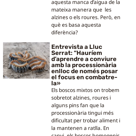
aquesta manca d’aigua de la
mateixa manera que les
alzines o els roures. Però, en
què es basa aquesta
diferència?
Entrevista a Lluc
Serrat: “Hauríem
d’aprendre a conviure
amb la processionària
enlloc de només posar
el focus en combatre-
la»
Els boscos mixtos on trobem
sobretot alzines, roures i
alguns pins fan que la
processionària tingui més
dificultat per trobar aliment i
la mantenen a ratlla. En
canvi, els boscos homogenis