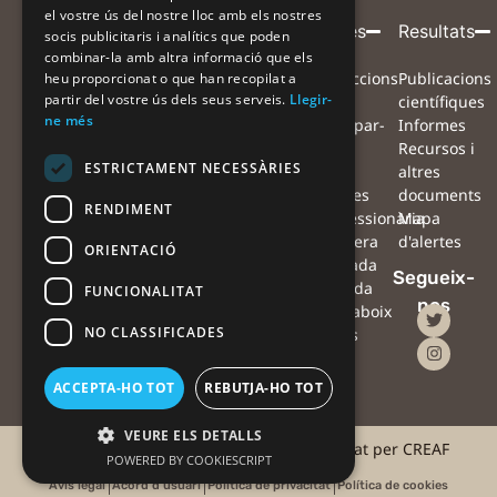
el vostre ús del nostre lloc amb els nostres
Entitat
Amb
Amb
Participa
Projecte
Alertes
Resultats
socis publicitaris i analítics que poden
combinar-la amb altra informació que els
coordinadora
el
la
Què volem
Projecte
Instruccions
Publicacions
heu proporcionat o que han recopilat a
suport
col·laboració
partir del vostre ús dels seus serveis.
Llegir-
aconseguir?
Equip
per
científiques
de
de
ne més
Com ens
Xarxa de
participar-
Informes
pots
col·laboradors
hi
Recursos i
ESTRICTAMENT NECESSÀRIES
ajudar?
Preguntes
Mapa
altres
Què farem
freqüents
d'alertes
documents
RENDIMENT
amb les
Notícies
#Processionària
Mapa
observacions?
Agenda
#Sequera
d'alertes
ORIENTACIÓ
Què podràs
Contacte
#Ventada
Segueix-
fer tu amb les
Oficina
#Nevada
FUNCIONALITAT
nos
teves
de
#Erugaboix
NO CLASSIFICADES
observacions?
premsa
Alertes
amb
drons
ACCEPTA-HO TOT
REBUTJA-HO TOT
VEURE ELS DETALLS
©2025 #AlertaForestal | Projecte coordinat per CREAF
POWERED BY COOKIESCRIPT
Avís legal
Acord d'usuari
Política de privacitat
Política de cookies