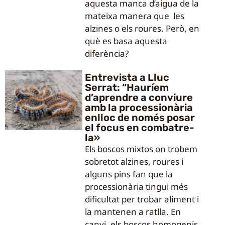
aquesta manca d’aigua de la
mateixa manera que les
alzines o els roures. Però, en
què es basa aquesta
diferència?
Entrevista a Lluc
Serrat: “Hauríem
d’aprendre a conviure
amb la processionària
enlloc de només posar
el focus en combatre-
la»
Els boscos mixtos on trobem
sobretot alzines, roures i
alguns pins fan que la
processionària tingui més
dificultat per trobar aliment i
la mantenen a ratlla. En
canvi, els boscos homogenis