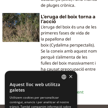
de pluges crònica.
L’eruga del boix torna a
l’acció
L’eruga del boix és una de les
primeres fases de vida de
la papallona del
boix (Cydalima perspectalis).
Se la coneix amb aquest nom
perquè s’alimenta de les
fulles del boix massivament i
ha causat preocupació entre
la societat.
×
Aquest lloc web utilitza
CATALAN
galetes
Anterior
1
2
3
4
Següent
CATALAN
Utilitzem cookies per personalitzar
contingut, anuncis i per analitzar el nostre
SPANISH
trànsit. També compartim informació sobre