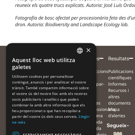
reuneix els quatre trucs explicats. Autoria: José Luís Ordo
Fotografia de bosc afectat per procesionària feta des d’u
dron. Autoria: Biodiversity and Landscape Ecology lab.
×
Entitat
Amb
Amb
Participa
Projecte
Alertes
Resultats
Aquest lloc web utilitza
CATALAN
coordinadora
el
la
galetes
Què volem
Projecte
Instruccions
Publicacions
CATALAN
suport
col·laboració
Utilitzem cookies per personalitzar
aconseguir?
Equip
per
científiques
de
de
contingut, anuncis i per analitzar el nostre
SPANISH
Com ens
Xarxa de
participar-
Informes
trànsit. També compartim informació sobre
pots
col·laboradors
hi
Recursos i
el vostre ús del nostre lloc amb els nostres
ajudar?
Preguntes
Mapa
altres
socis publicitaris i analítics que poden
Què farem
freqüents
d'alertes
documents
combinar-la amb altra informació que els
amb les
Notícies
#Processionària
Mapa
heu proporcionat o que han recopilat a
observacions?
Agenda
#Sequera
d'alertes
partir del vostre ús dels seus serveis.
Llegir-
Què podràs
Contacte
#Ventada
ne més
Segueix-
fer tu amb les
Oficina
#Nevada
nos
teves
de
#Erugaboix