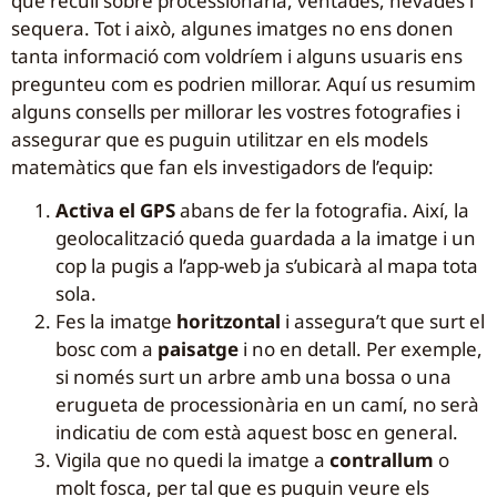
que recull sobre processionària, ventades, nevades i
sequera. Tot i això, algunes imatges no ens donen
tanta informació com voldríem i alguns usuaris ens
pregunteu com es podrien millorar. Aquí us resumim
alguns consells per millorar les vostres fotografies i
assegurar que es puguin utilitzar en els models
matemàtics que fan els investigadors de l’equip:
Activa el GPS
abans de fer la fotografia. Així, la
geolocalització queda guardada a la imatge i un
cop la pugis a l’app-web ja s’ubicarà al mapa tota
sola.
Fes la imatge
horitzontal
i assegura’t que surt el
bosc com a
paisatge
i no en detall. Per exemple,
si només surt un arbre amb una bossa o una
erugueta de processionària en un camí, no serà
indicatiu de com està aquest bosc en general.
Vigila que no quedi la imatge a
contrallum
o
molt fosca, per tal que es puguin veure els