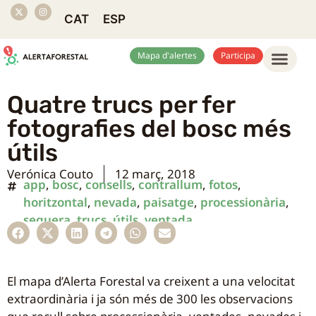
CAT
ESP
Mapa d'alertes
Participa
Quatre trucs per fer
fotografies del bosc més
útils
Verónica Couto
12 març, 2018
app
,
bosc
,
consells
,
contrallum
,
fotos
,
horitzontal
,
nevada
,
paisatge
,
processionària
,
sequera
,
trucs
,
útils
,
ventada
El mapa d’Alerta Forestal va creixent a una velocitat
extraordinària i ja són més de 300 les observacions