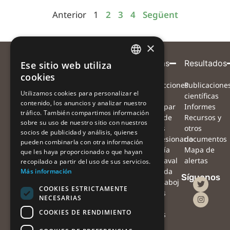
Anterior
1
2
3
4
Següent
×
Entidad
Con
Con
Participa
Proyecto
Alertas
Resultados
Ese sitio web utiliza
CATALAN
cookies
coordinadora
el
la
¿Qué
Proyecto
Instrucciones
Publicacione
CATALAN
apoyo
colaboración
Utilizamos cookies para personalizar el
queremos
Equipo
para
científicas
de
de
contenido, los anuncios y analizar nuestro
SPANISH
conseguir?
Red de
participar
Informes
tráfico. También compartimos información
¿Cómo
colaboradores
Mapa de
Recursos y
sobre su uso de nuestro sitio con nuestros
nos
Preguntas
alertas
otros
socios de publicidad y análisis, quienes
puedes
frecuentes
#Procesionaria
documentos
pueden combinarla con otra información
ayudar?
Noticias
#Sequía
Mapa de
que les haya proporcionado o que hayan
¿Qué haremos
Agenda
#Vendaval
alertas
recopilado a partir del uso de sus servicios.
con las
Contacto
#Nevada
Más información
Síguenos
observaciones?
Oficina
#Orugaboj
COOKIES ESTRICTAMENTE
¿Qué podrás
de
Alertas
NECESARIAS
hacer tú con
prensa
con
COOKIES DE RENDIMIENTO
tus
drones
observaciones?