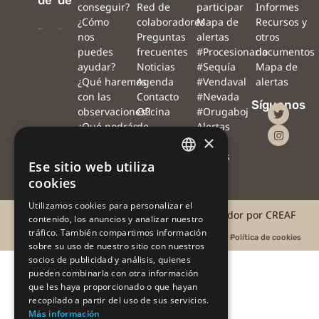
conseguir?
Red de
participar
Informes
¿Cómo
colaboradores
Mapa de
Recursos y
nos
Preguntas
alertas
otros
puedes
frecuentes
#Procesionaria
documentos
ayudar?
Noticias
#Sequía
Mapa de
¿Qué haremos
Agenda
#Vendaval
alertas
con las
Contacto
#Nevada
Síguenos
observaciones?
Oficina
#Orugaboj
¿Qué podrás
de
Alertas
×
hacer tú con
prensa
con
tus
drones
Ese sitio web utiliza
observaciones?
CATALAN
cookies
CATALAN
Utilizamos cookies para personalizar el
©2025 #AlertaForestal | Proyecto coordinador por CREAF
contenido, los anuncios y analizar nuestro
SPANISH
tráfico. También compartimos información
Aviso legal
Acuerdo de usuario
Política de privacidad
Política de cookies
sobre su uso de nuestro sitio con nuestros
socios de publicidad y análisis, quienes
pueden combinarla con otra información
que les haya proporcionado o que hayan
recopilado a partir del uso de sus servicios.
Más información