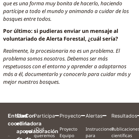
que es una forma muy bonita de hacerlo, haciendo
partícipe a todo el mundo y animando a cuidar de los
bosques entre todos.
Por último: si pudieras enviar un mensaje al
voluntariado de Alerta
Forestal
, ¿cuál sería?
Realmente, la procesionaria no es un problema. El
problema somos nosotros. Debemos ser más
respetuosos con el entorno y aprender a adaptarnos
más a él, documentarlo y conocerlo para cuidar más y
mejor nuestros bosques.
Entidad
Con
Con
Participa
Proyecto
Alertas
Resultados
coordinadora
el
la
¿Qué
Proyecto
Instrucciones
Publicacione
apoyo
colaboración
queremos
Equipo
para
científicas
de
de