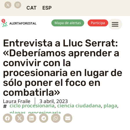
CAT
ESP
Mapa de alertas
Participa
Entrevista a Lluc Serrat:
«Deberíamos aprender a
convivir con la
procesionaria en lugar de
sólo poner el foco en
combatirla»
Laura Fraile
3 abril, 2023
ciclo procesionaria
,
ciencia ciudadana
,
plaga
,
plagas
,
procesionaria