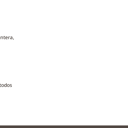
antera,
todos