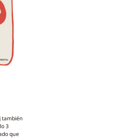
j también
lo 3
dado que