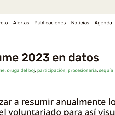
ecto
Alertas
Publicaciones
Noticias
Agenda
sume 2023 en datos
me
,
oruga del boj
,
participación
,
procesionaria
,
sequía
zar a resumir anualmente l
l voluntariado para así visu