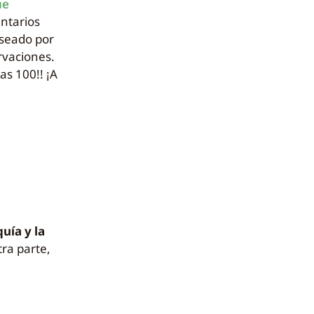
ue
untarios
aseado por
rvaciones.
las 100!! ¡A
quía y la
tra parte,