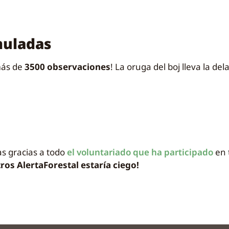
muladas
más de
3500 observaciones
! La oruga del boj lleva la del
as gracias a todo
el voluntariado que ha participado
en 
tros AlertaForestal estaría ciego!