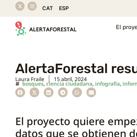
CAT
ESP
El proy
AlertaForestal re
Laura Fraile
15 abril, 2024
bosques
,
ciencia ciudadana
,
infografía
,
infor
El proyecto quiere empe
datos que se obtienen de