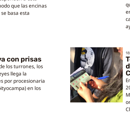
q
modo que las encinas
e
é se basa esta
c
a
18
va con prisas
T
d
 los turrones, los
C
eyes llega la
E
s por procesionaria
2
ityocampa) en los
M
o
C