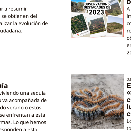
b
ar a resumir
A
 se obtienen del
i
alizar la evolución de
c
ciudadana.
r
o
en
2
0
uía
E
«
iviendo una sequía
c
o va acompañada de
l
do verano o estos
c
 se enfrentan a esta
L
formas. Lo que hemos
t
 responden a esta