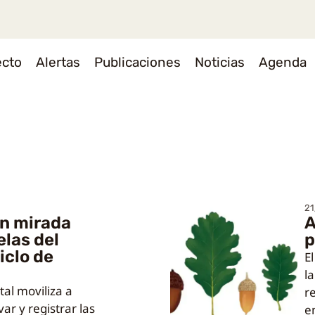
ecto
Alertas
Publicaciones
Noticias
Agenda
s
21
n mirada
A
elas del
p
iclo de
E
l
tal moviliza a
r
ar y registrar las
e