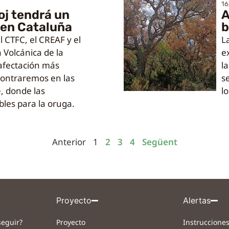
16
oj tendrá un
A
 en Cataluña
b
l CTFC, el CREAF y el
La
 Volcánica de la
e
 afectación más
l
contraremos en las
s
, donde las
lo
les para la oruga.
Anterior
1
2
3
4
Següent
Proyecto
Alertas
eguir?
Proyecto
Instrucciones