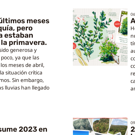
0
s últimos meses
A
quía, pero
H
a estaban
n
la primavera.
t
sido generosa y
a
poco, ya que las
c
 los meses de abril,
co
a situación crítica
r
mos. Sin embargo,
c
s lluvias han llegado
a
09
esume 2023 en
2