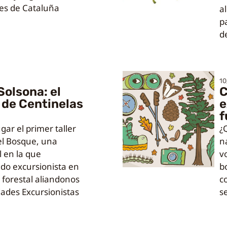
ues de Cataluña
a
p
d
10
Solsona: el
C
 de Centinelas
e
f
ar el primer taller
¿
el Bosque, una
n
l en la que
v
do excursionista en
b
 forestal aliandonos
c
dades Excursionistas
s