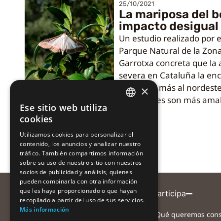
25/10/2021
La mariposa del b
impacto desigual
Un estudio realizado por e
Parque Natural de la Zona
Garrotxa concreta que la
severa en Cataluña la en
comarcas más al nordeste
×
condiciones son más amab
Ese sitio web utiliza
CATALAN
cookies
CATALAN
Utilizamos cookies para personalizar el
contenido, los anuncios y analizar nuestro
SPANISH
tráfico. También compartimos información
sobre su uso de nuestro sitio con nuestros
socios de publicidad y análisis, quienes
pueden combinarla con otra información
que les haya proporcionado o que hayan
Entidad coordinadora
Participa
recopilado a partir del uso de sus servicios.
Más información
¿Qué queremos cons