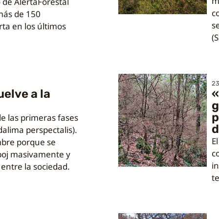
m
 de AlertaForestal
c
 más de 150
s
rta en los últimos
(S
23
uelve a la
«
g
p
de las primeras fases
d
dalima perspectalis).
E
mbre porque se
c
 boj masivamente y
in
entre la sociedad.
te