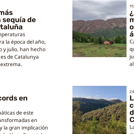
19
 más
¿
 sequía de
m
ataluña
o
á
temperaturas
C
a la época del año,
q
 y julio, han hecho
j
ues de Catalunya
a
 extrema.
24
cords en
L
c
d
máticas de este
C
ransformadas en
L
 y la gran implicación