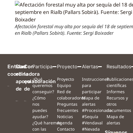
Afectación forestal muy alta por sequía del 18 de septie
en Rialb (Pallars Sobirà). Fuente: Sergi Boixader
Entidad
Con
Con
Participa
Proyecto
Alertas
Resultados
coordinadora
el
la
¿Qué
Proyecto
Instrucciones
Publicacione
apoyo
colaboración
queremos
Equipo
para
científicas
de
de
conseguir?
Red de
participar
Informes
¿Cómo
colaboradores
Mapa de
Recursos y
nos
Preguntas
alertas
otros
puedes
frecuentes
#Procesionaria
documentos
ayudar?
Noticias
#Sequía
Mapa de
¿Qué haremos
Agenda
#Vendaval
alertas
con las
Contacto
#Nevada
Síguenos