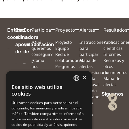
Entidad
Con
Con
Participa
Proyecto
Alertas
Resultados
coordinadora
el
la
¿Qué
Proyecto
Instrucciones
Publicacione
apoyo
colaboración
queremos
Equipo
para
científicas
de
de
conseguir?
Red de
participar
Informes
¿Cómo
colaboradores
Mapa de
Recursos y
nos
Preguntas
alertas
otros
puedes
frecuentes
#Procesionaria
documentos
×
ayudar?
Noticias
#Sequía
Mapa de
¿Qué haremos
Agenda
#Vendaval
alertas
Ese sitio web utiliza
CATALAN
con las
Contacto
#Nevada
cookies
Síguenos
observaciones?
Oficina
#Orugaboj
CATALAN
¿Qué podrás
de
Alertas
Utilizamos cookies para personalizar el
contenido, los anuncios y analizar nuestro
hacer tú con
prensa
con
SPANISH
tráfico. También compartimos información
tus
drones
sobre su uso de nuestro sitio con nuestros
observaciones?
socios de publicidad y análisis, quienes