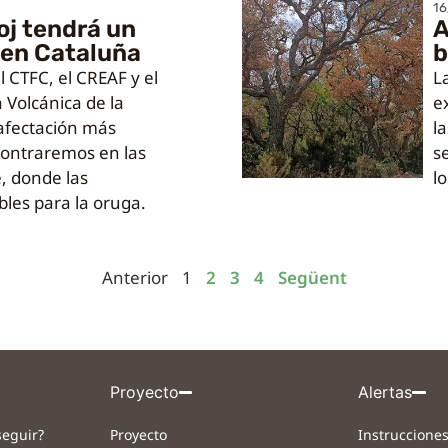
16
oj tendrá un
A
 en Cataluña
b
l CTFC, el CREAF y el
La
 Volcánica de la
e
 afectación más
l
contraremos en las
s
, donde las
lo
les para la oruga.
Anterior
1
2
3
4
Següent
Proyecto
Alertas
eguir?
Proyecto
Instrucciones