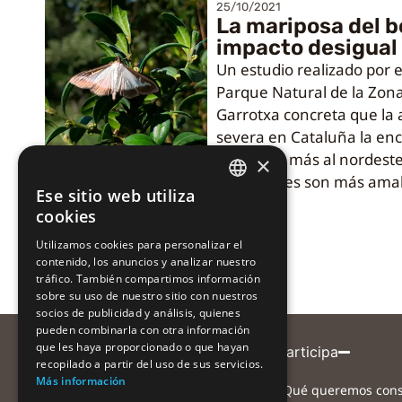
25/10/2021
La mariposa del b
impacto desigual
Un estudio realizado por e
Parque Natural de la Zona
Garrotxa concreta que la
severa en Cataluña la en
comarcas más al nordeste
×
condiciones son más amab
Ese sitio web utiliza
CATALAN
cookies
CATALAN
Utilizamos cookies para personalizar el
contenido, los anuncios y analizar nuestro
SPANISH
tráfico. También compartimos información
sobre su uso de nuestro sitio con nuestros
socios de publicidad y análisis, quienes
pueden combinarla con otra información
que les haya proporcionado o que hayan
Entidad coordinadora
Participa
recopilado a partir del uso de sus servicios.
Más información
¿Qué queremos cons