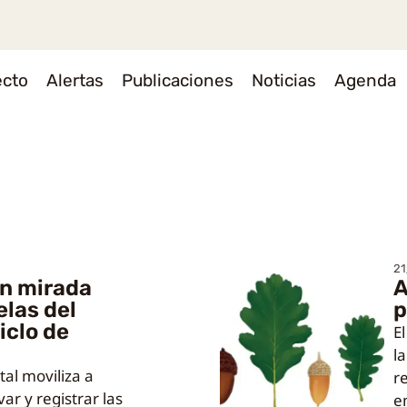
ecto
Alertas
Publicaciones
Noticias
Agenda
21
n mirada
A
elas del
p
iclo de
E
l
tal moviliza a
r
ar y registrar las
e