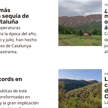
19
 más
¿
 sequía de
m
ataluña
o
á
temperaturas
C
a la época del año,
q
 y julio, han hecho
j
ues de Catalunya
a
 extrema.
24
cords en
L
c
d
máticas de este
C
ransformadas en
L
 y la gran implicación