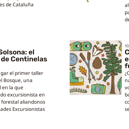
ues de Cataluña
a
p
d
10
Solsona: el
C
 de Centinelas
e
f
ar el primer taller
¿
el Bosque, una
n
l en la que
v
do excursionista en
b
 forestal aliandonos
c
dades Excursionistas
s