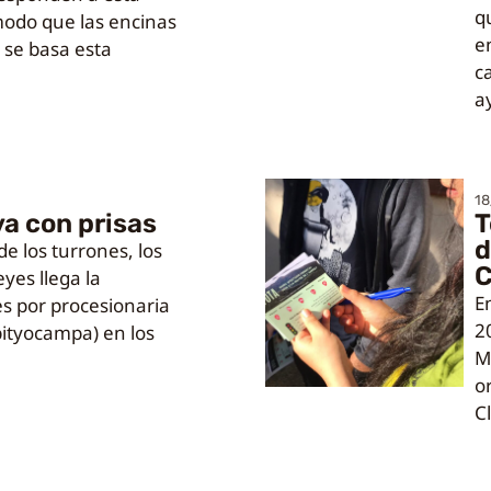
q
modo que las encinas
e
é se basa esta
c
a
18
va con prisas
T
d
 los turrones, los
C
eyes llega la
E
s por procesionaria
2
ityocampa) en los
M
o
C