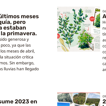
0
s últimos meses
A
quía, pero
H
a estaban
n
la primavera.
t
sido generosa y
a
poco, ya que las
c
 los meses de abril,
co
a situación crítica
r
mos. Sin embargo,
c
s lluvias han llegado
a
09
esume 2023 en
2