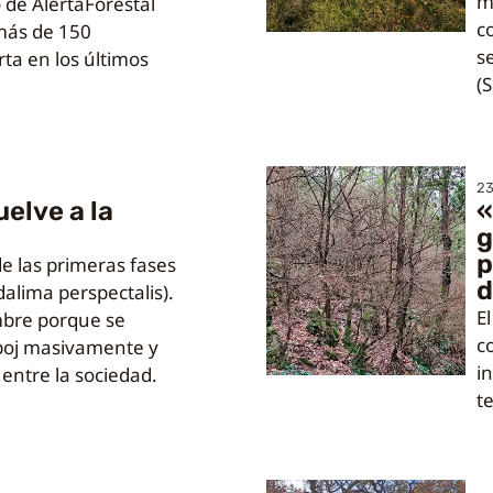
m
 de AlertaForestal
c
 más de 150
s
rta en los últimos
(S
23
uelve a la
«
g
p
de las primeras fases
d
dalima perspectalis).
E
mbre porque se
c
 boj masivamente y
in
entre la sociedad.
te