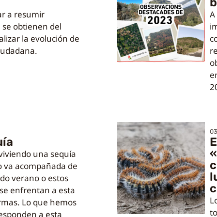
b
ar a resumir
A
 se obtienen del
i
alizar la evolución de
c
ciudadana.
r
o
en
2
0
uía
E
«
iviendo una sequía
c
o va acompañada de
l
do verano o estos
c
 se enfrentan a esta
L
formas. Lo que hemos
t
 responden a esta