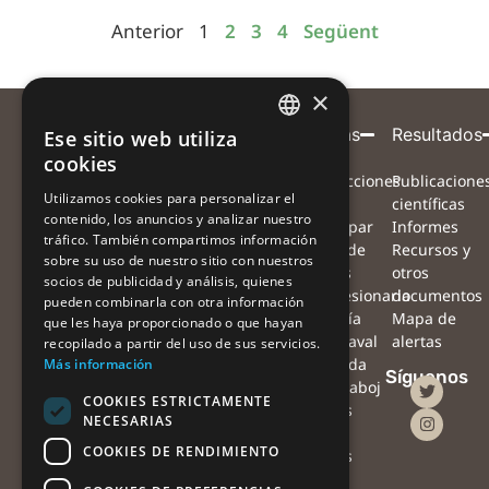
Anterior
1
2
3
4
Següent
×
Entidad
Con
Con
Participa
Proyecto
Alertas
Resultados
Ese sitio web utiliza
CATALAN
cookies
coordinadora
el
la
¿Qué
Proyecto
Instrucciones
Publicacione
CATALAN
apoyo
colaboración
Utilizamos cookies para personalizar el
queremos
Equipo
para
científicas
de
de
contenido, los anuncios y analizar nuestro
SPANISH
conseguir?
Red de
participar
Informes
tráfico. También compartimos información
¿Cómo
colaboradores
Mapa de
Recursos y
sobre su uso de nuestro sitio con nuestros
nos
Preguntas
alertas
otros
socios de publicidad y análisis, quienes
puedes
frecuentes
#Procesionaria
documentos
pueden combinarla con otra información
ayudar?
Noticias
#Sequía
Mapa de
que les haya proporcionado o que hayan
¿Qué haremos
Agenda
#Vendaval
alertas
recopilado a partir del uso de sus servicios.
con las
Contacto
#Nevada
Más información
Síguenos
observaciones?
Oficina
#Orugaboj
COOKIES ESTRICTAMENTE
¿Qué podrás
de
Alertas
NECESARIAS
hacer tú con
prensa
con
COOKIES DE RENDIMIENTO
tus
drones
observaciones?