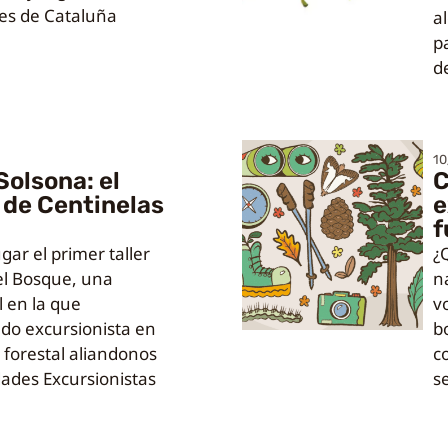
ues de Cataluña
a
p
d
10
Solsona: el
C
 de Centinelas
e
f
ar el primer taller
¿
el Bosque, una
n
l en la que
v
do excursionista en
b
 forestal aliandonos
c
dades Excursionistas
s