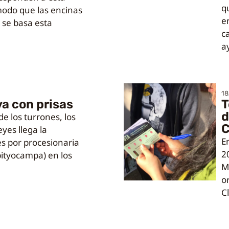
q
modo que las encinas
e
é se basa esta
c
a
18
va con prisas
T
d
 los turrones, los
C
eyes llega la
E
s por procesionaria
2
ityocampa) en los
M
o
C