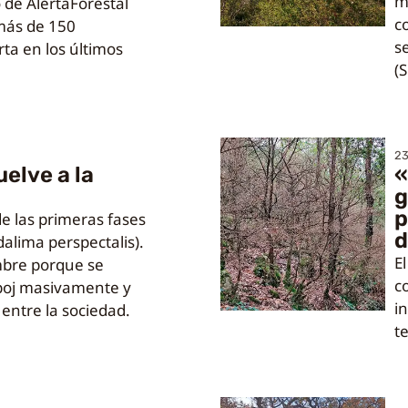
m
 de AlertaForestal
c
 más de 150
s
rta en los últimos
(S
23
uelve a la
«
g
p
de las primeras fases
d
dalima perspectalis).
E
mbre porque se
c
 boj masivamente y
in
entre la sociedad.
te