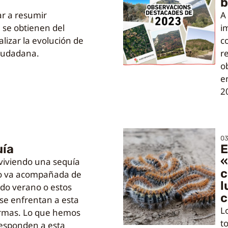
b
ar a resumir
A
 se obtienen del
i
alizar la evolución de
c
ciudadana.
r
o
en
2
0
uía
E
«
iviendo una sequía
c
o va acompañada de
l
do verano o estos
c
 se enfrentan a esta
L
formas. Lo que hemos
t
 responden a esta