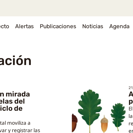
ecto
Alertas
Publicaciones
Noticias
Agenda
gación
21
n mirada
A
elas del
p
iclo de
E
l
tal moviliza a
r
ar y registrar las
e