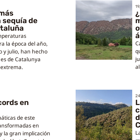
19
 más
¿
 sequía de
m
ataluña
o
á
temperaturas
C
a la época del año,
q
 y julio, han hecho
j
ues de Catalunya
a
 extrema.
24
cords en
L
c
d
máticas de este
C
ransformadas en
L
 y la gran implicación