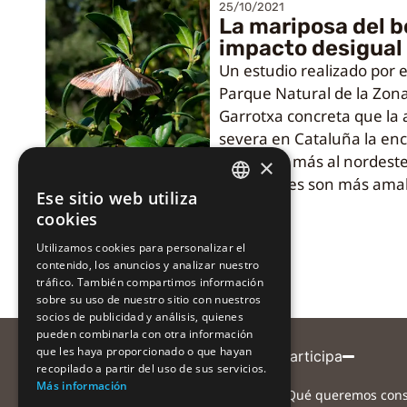
25/10/2021
La mariposa del b
impacto desigual
Un estudio realizado por e
Parque Natural de la Zona
Garrotxa concreta que la
severa en Cataluña la en
comarcas más al nordeste
×
condiciones son más amab
Ese sitio web utiliza
CATALAN
cookies
CATALAN
Utilizamos cookies para personalizar el
contenido, los anuncios y analizar nuestro
SPANISH
tráfico. También compartimos información
sobre su uso de nuestro sitio con nuestros
socios de publicidad y análisis, quienes
pueden combinarla con otra información
que les haya proporcionado o que hayan
Entidad coordinadora
Participa
recopilado a partir del uso de sus servicios.
Más información
¿Qué queremos cons