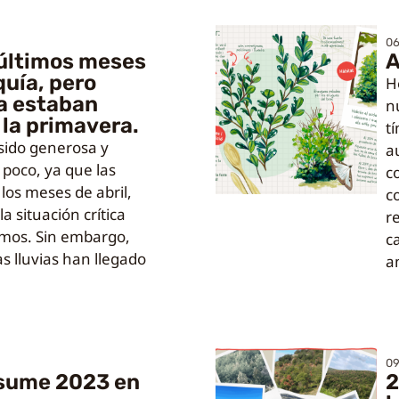
0
s últimos meses
A
quía, pero
H
a estaban
n
la primavera.
t
sido generosa y
a
poco, ya que las
c
 los meses de abril,
co
a situación crítica
r
mos. Sin embargo,
c
s lluvias han llegado
a
09
esume 2023 en
2