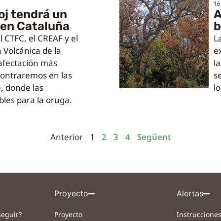
16
oj tendrá un
A
 en Cataluña
b
l CTFC, el CREAF y el
La
 Volcánica de la
e
 afectación más
l
contraremos en las
s
, donde las
lo
les para la oruga.
Anterior
1
2
3
4
Següent
Proyecto
Alertas
eguir?
Proyecto
Instrucciones