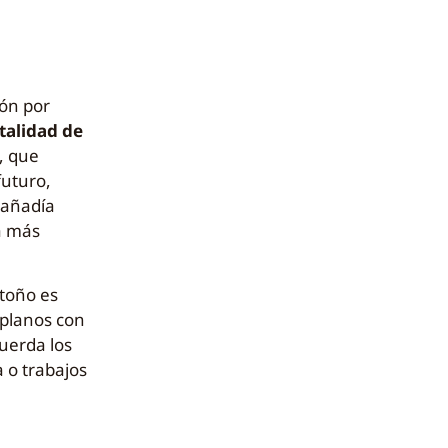
ión por
alidad de
, que
futuro,
 añadía
ha más
otoño es
oplanos con
uerda los
a o trabajos