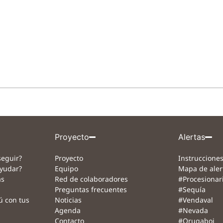
Proyecto
Alertas
eguir?
Proyecto
Instrucciones
yudar?
Equipo
Mapa de aler
as
Red de colaboradores
#Procesionar
Preguntas frecuentes
#Sequía
ú con tus
Noticias
#Vendaval
Agenda
#Nevada
Contacto
#Orugaboj