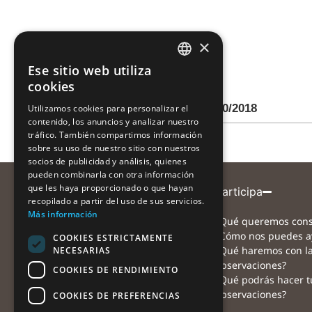
×
Ese sitio web utiliza
CATALAN
cookies
CATALAN
L’Informatiu Cap de Setmana 7/10/2018
Utilizamos cookies para personalizar el
contenido, los anuncios y analizar nuestro
SPANISH
tráfico. También compartimos información
sobre su uso de nuestro sitio con nuestros
socios de publicidad y análisis, quienes
pueden combinarla con otra información
que les haya proporcionado o que hayan
Entidad coordinadora
Participa
recopilado a partir del uso de sus servicios.
Más información
¿Qué queremos cons
¿Cómo nos puedes a
COOKIES ESTRICTAMENTE
¿Qué haremos con l
NECESARIAS
Con el apoyo de
observaciones?
COOKIES DE RENDIMIENTO
¿Qué podrás hacer t
observaciones?
COOKIES DE PREFERENCIAS