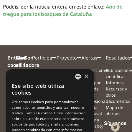
Podéis leer la noticia entera en este enlace:
Año de
tregua para los bosques de Cataluña
Entidad
Con
Con
Participa
Proyecto
Alertas
Resultados
coordinadora
el
la
¿Qué
Proyecto
Instrucciones
Publicacione
apoyo
colaboración
×
queremos
Equipo
para
científicas
de
de
conseguir?
Red de
participar
Informes
Ese sitio web utiliza
CATALAN
¿Cómo
colaboradores
Mapa de
Recursos y
cookies
nos
Preguntas
alertas
otros
CATALAN
puedes
frecuentes
#Procesionaria
documentos
Utilizamos cookies para personalizar el
ayudar?
Noticias
#Sequía
Mapa de
contenido, los anuncios y analizar nuestro
SPANISH
tráfico. También compartimos información
¿Qué haremos
Agenda
#Vendaval
alertas
sobre su uso de nuestro sitio con nuestros
con las
Contacto
#Nevada
Síguenos
socios de publicidad y análisis, quienes
observaciones?
Oficina
#Orugaboj
pueden combinarla con otra información