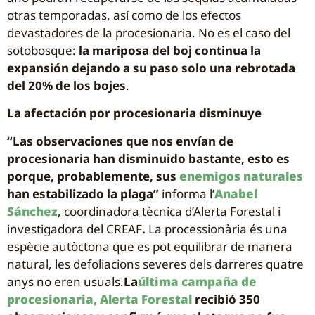
otras temporadas, así como de los efectos
devastadores de la procesionaria. No es el caso del
sotobosque:
la mariposa del boj continua la
expansión dejando a su paso solo una rebrotada
del 20% de los bojes
.
La afectación por procesionaria disminuye
“Las observaciones que nos envían de
procesionaria han disminuido bastante, esto es
porque, probablemente, sus
enemigos naturales
han estabilizado la plaga”
informa l’
Anabel
Sánchez
, coordinadora tècnica d’Alerta Forestal i
investigadora del CREAF
.
La processionària és una
espècie autòctona que es pot equilibrar de manera
natural, les defoliacions severes dels darreres quatre
anys no eren usuals.
La
última campaña de
procesionaria, Alerta Forestal
recibió 350