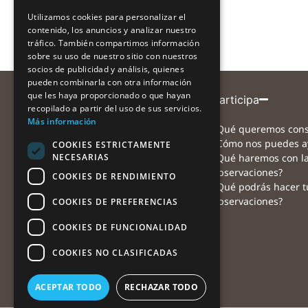
CATALAN
Utilizamos cookies para personalizar el
contenido, los anuncios y analizar nuestro
SPANISH
tráfico. También compartimos información
sobre su uso de nuestro sitio con nuestros
socios de publicidad y análisis, quienes
pueden combinarla con otra información
que les haya proporcionado o que hayan
Entidad coordinadora
Participa
recopilado a partir del uso de sus servicios.
Más información
¿Qué queremos cons
¿Cómo nos puedes a
COOKIES ESTRICTAMENTE
NECESARIAS
¿Qué haremos con l
Con el apoyo de
observaciones?
COOKIES DE RENDIMIENTO
¿Qué podrás hacer t
observaciones?
COOKIES DE PREFERENCIAS
COOKIES DE FUNCIONALIDAD
Con la colaboración de
COOKIES NO CLASIFICADAS
ACEPTAR TODO
RECHAZAR TODO