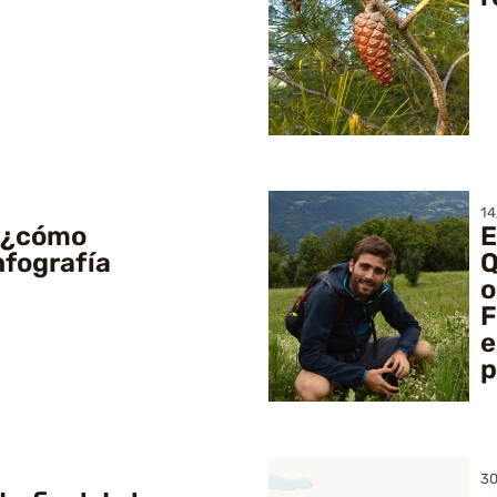
14
, ¿cómo
E
nfografía
Q
o
F
e
p
30