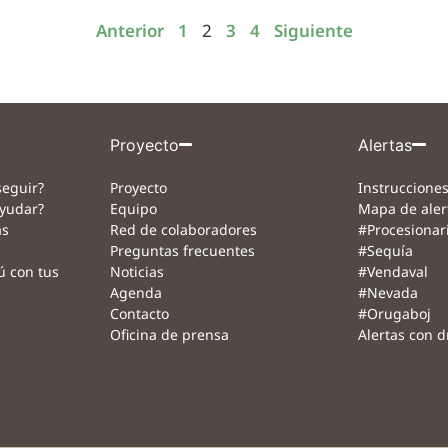
Anterior
1
2
3
4
Siguiente
Proyecto
Alertas
eguir?
Proyecto
Instrucciones
yudar?
Equipo
Mapa de aler
as
Red de colaboradores
#Procesionar
Preguntas frecuentes
#Sequía
ú con tus
Noticias
#Vendaval
Agenda
#Nevada
Contacto
#Orugaboj
Oficina de prensa
Alertas con 