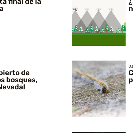
a final de la
¿
a
n
03
bierto de
C
os bosques,
p
#Nevada!