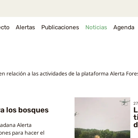
ecto
Alertas
Publicaciones
Noticias
Agenda
n relación a las actividades de la plataforma Alerta Fores
27
ra los bosques
L
t
d
udadana Alerta
ones para hacer el