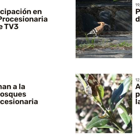
19
icipación en
P
Procesionaria
d
e TV3
12
an a la
A
 bosques
p
ocesionaria
l