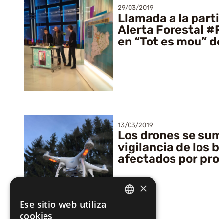
29/03/2019
Llamada a la part
Alerta Forestal #
en “Tot es mou” d
13/03/2019
Los drones se sum
vigilancia de los
afectados por pr
×
Ese sitio web utiliza
CATALAN
cookies