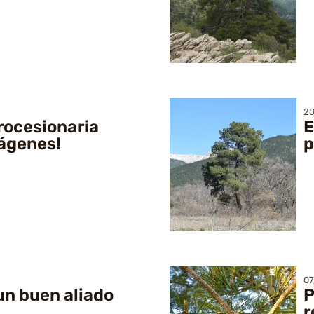
20
rocesionaria
E
mágenes!
p
07
 un buen aliado
P
r