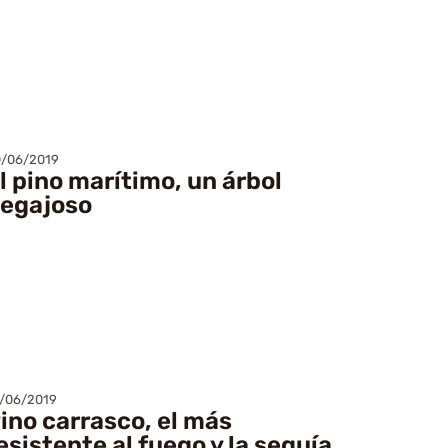
/06/2019
l pino marítimo, un árbol
egajoso
/06/2019
ino carrasco, el más
esistente al fuego y la sequía