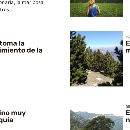
onaria, la mariposa
tros.
19
etoma la
E
miento de la
m
05
pino muy
E
equía
n