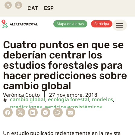
CAT
ESP
Mapa de alertas
Participa
Cuatro puntos en que se
deberían centrar los
estudios forestales para
hacer predicciones sobre
cambio global
Verónica Couto
27 noviembre, 2018
cambio global
,
ecología forestal
,
modelos
,
predicciones
,
servicios ecosistémicos
Un estudio publicado recientemente en la revista