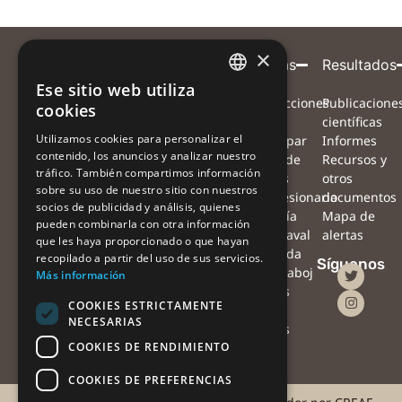
×
Entidad
Con
Con
Participa
Proyecto
Alertas
Resultados
coordinadora
el
la
Ese sitio web utiliza
CATALAN
¿Qué
Proyecto
Instrucciones
Publicacione
cookies
apoyo
colaboración
queremos
Equipo
para
científicas
CATALAN
de
de
Utilizamos cookies para personalizar el
conseguir?
Red de
participar
Informes
contenido, los anuncios y analizar nuestro
SPANISH
¿Cómo
colaboradores
Mapa de
Recursos y
tráfico. También compartimos información
nos
Preguntas
alertas
otros
sobre su uso de nuestro sitio con nuestros
puedes
frecuentes
#Procesionaria
documentos
socios de publicidad y análisis, quienes
ayudar?
Noticias
#Sequía
Mapa de
pueden combinarla con otra información
¿Qué haremos
Agenda
#Vendaval
alertas
que les haya proporcionado o que hayan
con las
Contacto
#Nevada
recopilado a partir del uso de sus servicios.
Síguenos
observaciones?
Oficina
#Orugaboj
Más información
¿Qué podrás
de
Alertas
COOKIES ESTRICTAMENTE
hacer tú con
prensa
con
NECESARIAS
tus
drones
COOKIES DE RENDIMIENTO
observaciones?
COOKIES DE PREFERENCIAS