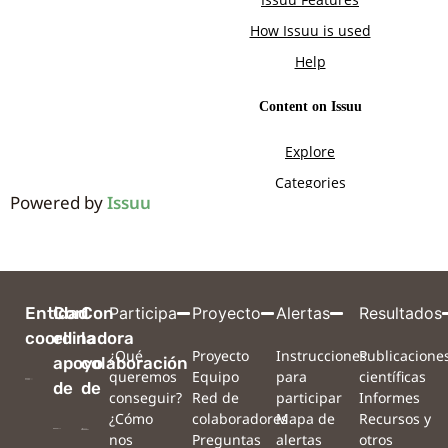
Powered by
Issuu
Entidad
Con
Con
Participa
Proyecto
Alertas
Resultados
coordinadora
el
la
¿Qué
Proyecto
Instrucciones
Publicacione
apoyo
colaboración
queremos
Equipo
para
científicas
de
de
conseguir?
Red de
participar
Informes
¿Cómo
colaboradores
Mapa de
Recursos y
nos
Preguntas
alertas
otros