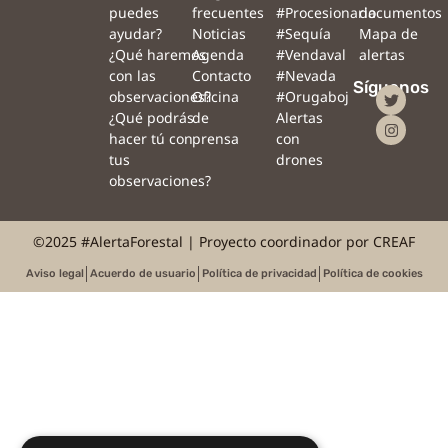
puedes
frecuentes
#Procesionaria
documentos
ayudar?
Noticias
#Sequía
Mapa de
¿Qué haremos
Agenda
#Vendaval
alertas
con las
Contacto
#Nevada
Síguenos
observaciones?
Oficina
#Orugaboj
¿Qué podrás
de
Alertas
hacer tú con
prensa
con
tus
drones
observaciones?
©2025 #AlertaForestal | Proyecto coordinador por CREAF
Aviso legal
Acuerdo de usuario
Política de privacidad
Política de cookies